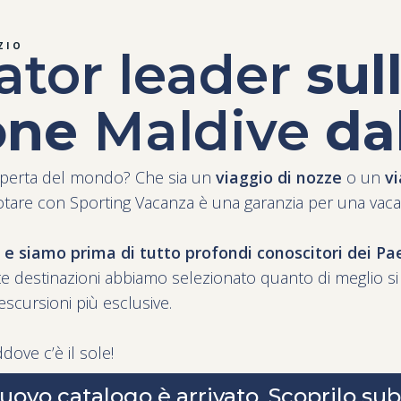
ZIO
ator leader
sul
one
Maldive
da
coperta del mondo? Che sia un
viaggio di nozze
o un
vi
notare con Sporting Vacanza è una garanzia per una vaca
e siamo prima di tutto profondi conoscitori dei P
e destinazioni abbiamo selezionato quanto di meglio si 
e escursioni più esclusive.
dove c’è il sole!
nuovo catalogo è arrivato. Scoprilo sub