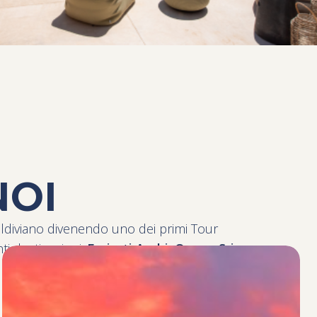
NOI
aldiviano divenendo uno dei primi Tour
ti destinazioni:
Emirati Arabi
,
Oman
,
Sri