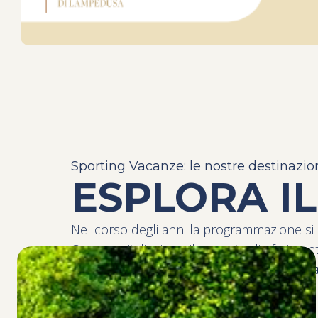
Sporting Vacanze: le nostre destinazio
ESPLORA I
Nel corso degli anni la programmazione si
Operator italiani per il mercato di riferime
Lanka
,
Mauritius, Arabia Saudita
e
Italia