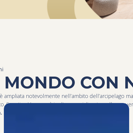
ni
L MONDO CON 
 è ampliata notevolmente nell’ambito dell’arcipelago m
nto. Sporting Vacanze è inoltre specializzato nelle seguen
.