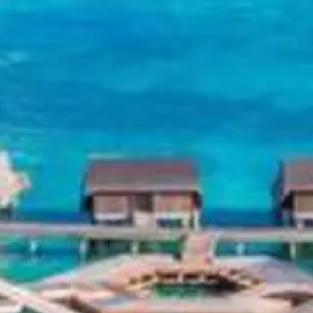
Sup
Atollo di
Dhaalu