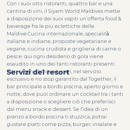
Con i suoi otto ristoranti, quattro bar e una
cantina di vini, il Siyam World Maldives mette
a disposizione dei suoi ospiti un’offerta food &
beverage fra le più eclettiche delle
Maldive.Cucina internazionale, specialità̀
italiane e indiane, proposte vegetariane e
vegane, cucina crudista e griglieria di carne o
pesce: qui ogni desiderio di gola viene
esaudito in uno dei tanti ristoranti presenti.
Servizi del resort
Non ci sono limiti nè orari, nel servizio
esclusivo e no stop garantito dal Together, il
bar principale a bordo piscina, aperto giorno e
notte, dove puoi ordinare un cocktail tra i tanti
a disposizione o scegliere ciò che preferisci
dal menu snack e dessert. Se l’idea di un
pranzo a bordo piscina ti stuzzica, potrai
gustare piatti come pizza, burger, insalate e