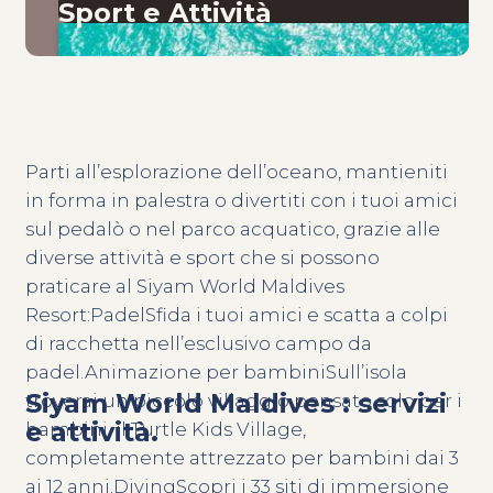
Sport e Attività
Parti all’esplorazione dell’oceano, mantieniti
in forma in palestra o divertiti con i tuoi amici
sul pedalò o nel parco acquatico, grazie alle
diverse attività e sport che si possono
praticare al Siyam World Maldives
Resort:PadelSfida i tuoi amici e scatta a colpi
di racchetta nell’esclusivo campo da
padel.Animazione per bambiniSull’isola
Siyam World Maldives : servizi
troverai un piccolo villaggio pensato solo per i
e attività.
bambini, il Turtle Kids Village,
completamente attrezzato per bambini dai 3
ai 12 anni.DivingScopri i 33 siti di immersione