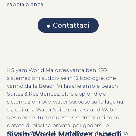
sabbia bianca.
Contattaci
Il Siyam World Maldives vanta ben 499
sistemazioni suddivise in 12 tipologie, che
vanno dalle Beach Villas alle ampie Beach
Suites & Residences, oltre a splendide
sistemazioni overwater sospese sulla laguna,
tra cui una Water Suite e una Grand Water
Residence. Tutte queste sistemazioni sono
dotate di piscina privata, per godersi le
Siyam World Maldives : scegli
coccole dell’acqua direttamente dalla propria