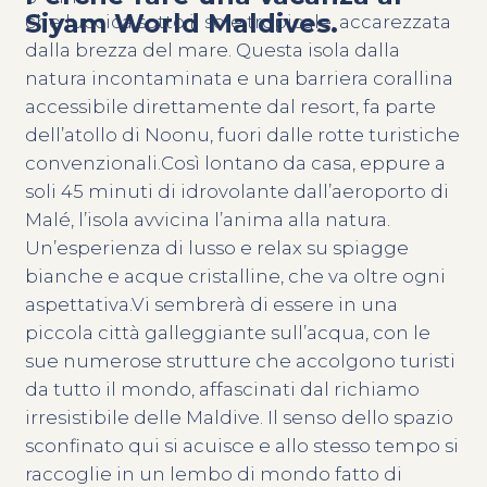
Siyam World Maldives.
che luccica sotto il sole tropicale, accarezzata
dalla brezza del mare. Questa isola dalla
natura incontaminata e una barriera corallina
accessibile direttamente dal resort, fa parte
dell’atollo di Noonu, fuori dalle rotte turistiche
convenzionali.Così lontano da casa, eppure a
soli 45 minuti di idrovolante dall’aeroporto di
Malé, l’isola avvicina l’anima alla natura.
Un’esperienza di lusso e relax su spiagge
bianche e acque cristalline, che va oltre ogni
aspettativa.Vi sembrerà di essere in una
piccola città galleggiante sull’acqua, con le
sue numerose strutture che accolgono turisti
da tutto il mondo, affascinati dal richiamo
irresistibile delle Maldive. Il senso dello spazio
sconfinato qui si acuisce e allo stesso tempo si
raccoglie in un lembo di mondo fatto di