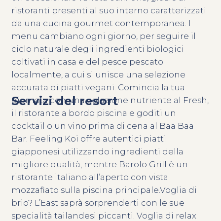
ristoranti presenti al suo interno caratterizzati
da una cucina gourmet contemporanea. I
menu cambiano ogni giorno, per seguire il
ciclo naturale degli ingredienti biologici
coltivati in casa e del pesce pescato
localmente, a cui si unisce una selezione
accurata di piatti vegani. Comincia la tua
Servizi del resort
giornata con una colazione nutriente al Fresh,
il ristorante a bordo piscina e goditi un
cocktail o un vino prima di cena al Baa Baa
Bar. Feeling Koi offre autentici piatti
giapponesi utilizzando ingredienti della
migliore qualità, mentre Barolo Grill è un
ristorante italiano all’aperto con vista
mozzafiato sulla piscina principale.Voglia di
brio? L’East saprà sorprenderti con le sue
specialità tailandesi piccanti. Voglia di relax