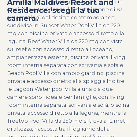
Amilla Maldives Resort and
bevanda fresca nel bar privato disponibili in
Residence: scegli la tua
ogni Villa e Residenza.Il resort dispone di 67
camera.
sistemazioni dal design contemporaneo,
suddivise in: Sunset Water Pool Villa da 220
mq con piscina privata e accesso diretto alla
laguna, Reef Water Villa da 220 mq con vista
sul reef e con accesso diretto all’oceano,
ampia terrazza esterna, piscina privata, living
room interna separata con scrivania e sofà e
Beach Pool Villa con ampio giardino, piscina
privata e accesso diretto alla spiaggia.Inoltre,
le Lagoon Water pool Villa a una o a due
camere sono l’ideale per famiglie, con living
room interna separata, scrivania e sofà, piscina
privata, accesso diretto alla laguna, mentre la
Treetop Pool Villa da 250 mq si trova a 12 metri
di altezza, nascosta tra il fogliame della
lussureggiante vegetazione dell’isola per