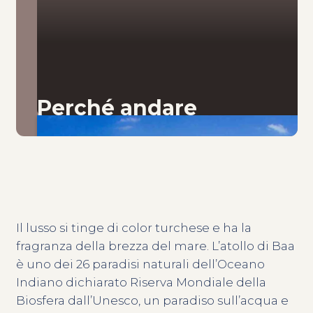
Perché andare
Il lusso si tinge di color turchese e ha la
fragranza della brezza del mare. L’atollo di Baa
è uno dei 26 paradisi naturali dell’Oceano
Indiano dichiarato Riserva Mondiale della
Biosfera dall’Unesco, un paradiso sull’acqua e