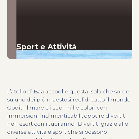
Sport e Attività
L’atollo di Baa accoglie questa isola che sorge
su uno dei più maestosi reef di tutto il mondo.
Goditi il mare e i suoi mille colori con
immersioni indimenticabili, oppure divertiti
nel resort con i tuoi amici. Divertiti grazie alle
diverse attività e sport che si possono