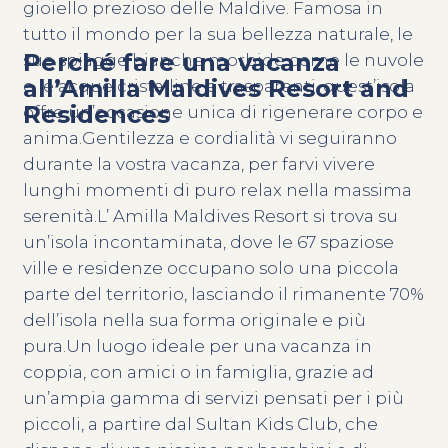
gioiello prezioso delle Maldive. Famosa in
tutto il mondo per la sua bellezza naturale, le
Perché fare una vacanza
sue spiagge bianche morbide come le nuvole
all’Amilla Maldives Resort and
e le acque cristalline e trasparenti, quest’isola
Residences
offre un’occasione unica di rigenerare corpo e
anima.Gentilezza e cordialità vi seguiranno
durante la vostra vacanza, per farvi vivere
lunghi momenti di puro relax nella massima
serenità.L’ Amilla Maldives Resort si trova su
un’isola incontaminata, dove le 67 spaziose
ville e residenze occupano solo una piccola
parte del territorio, lasciando il rimanente 70%
dell’isola nella sua forma originale e più
pura.Un luogo ideale per una vacanza in
coppia, con amici o in famiglia, grazie ad
un’ampia gamma di servizi pensati per i più
piccoli, a partire dal Sultan Kids Club, che