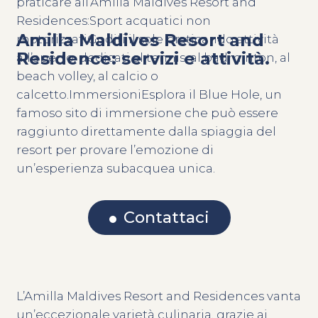
praticare all’Amilla Maldives Resort and
Residences:Sport acquatici non
Amilla Maldives Resort and
motorizzatiGoditi il sole praticando attività
Residence: servizi e attività.
all’aperto, dedicati al tennis, al badminton, al
beach volley, al calcio o
calcetto.ImmersioniEsplora il Blue Hole, un
famoso sito di immersione che può essere
raggiunto direttamente dalla spiaggia del
resort per provare l’emozione di
un’esperienza subacquea unica.
Contattaci
L’Amilla Maldives Resort and Residences vanta
un’eccezionale varietà culinaria, grazie ai