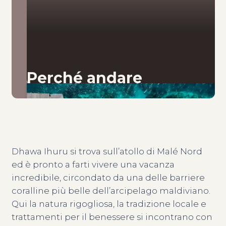
Perché andare
Dhawa Ihuru si trova sull’atollo di Malé Nord
ed è pronto a farti vivere una vacanza
incredibile, circondato da una delle barriere
coralline più belle dell’arcipelago maldiviano.
Qui la natura rigogliosa, la tradizione locale e
trattamenti per il benessere si incontrano con