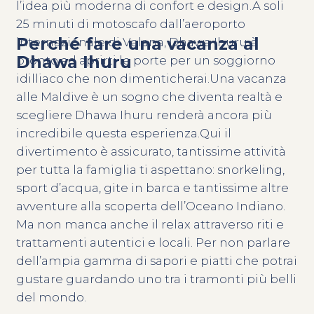
l’idea più moderna di confort e design.A soli
25 minuti di motoscafo dall’aeroporto
Perché fare una vacanza al
internazionale di Velana, Dhawa Ihuru è
Dhawa Ihuru
pronto ad aprirti le porte per un soggiorno
idilliaco che non dimenticherai.Una vacanza
alle Maldive è un sogno che diventa realtà e
scegliere Dhawa Ihuru renderà ancora più
incredibile questa esperienza.Qui il
divertimento è assicurato, tantissime attività
per tutta la famiglia ti aspettano: snorkeling,
sport d’acqua, gite in barca e tantissime altre
avventure alla scoperta dell’Oceano Indiano.
Ma non manca anche il relax attraverso riti e
trattamenti autentici e locali. Per non parlare
dell’ampia gamma di sapori e piatti che potrai
gustare guardando uno tra i tramonti più belli
del mondo.