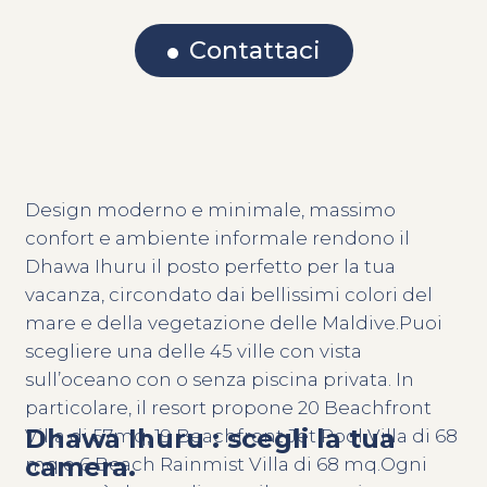
Contattaci
Design moderno e minimale, massimo
confort e ambiente informale rendono il
Dhawa Ihuru il posto perfetto per la tua
vacanza, circondato dai bellissimi colori del
mare e della vegetazione delle Maldive.Puoi
scegliere una delle 45 ville con vista
sull’oceano con o senza piscina privata. In
particolare, il resort propone 20 Beachfront
Dhawa Ihuru : scegli la tua
Villa di 57mq, 19 Beachfront Jet Pool Villa di 68
camera.
mq e 6 Beach Rainmist Villa di 68 mq.Ogni