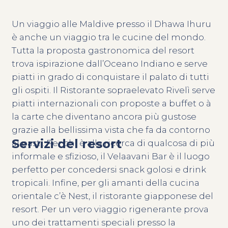
Un viaggio alle Maldive presso il Dhawa Ihuru
è anche un viaggio tra le cucine del mondo.
Tutta la proposta gastronomica del resort
trova ispirazione dall’Oceano Indiano e serve
piatti in grado di conquistare il palato di tutti
gli ospiti. Il Ristorante sopraelevato Rivelì serve
piatti internazionali con proposte a buffet o à
la carte che diventano ancora più gustose
grazie alla bellissima vista che fa da contorno
Servizi del resort
ai pasti. Per chi è alla ricerca di qualcosa di più
informale e sfizioso, il Velaavani Bar è il luogo
perfetto per concedersi snack golosi e drink
tropicali. Infine, per gli amanti della cucina
orientale c’è Nest, il ristorante giapponese del
resort. Per un vero viaggio rigenerante prova
uno dei trattamenti speciali presso la