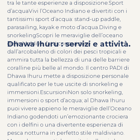
tra le tante esperienze a disposizione.Sport
d’acquaVivi l’Oceano Indiano e divertiti con i
tantissimi sport d’acqua: stand-up paddle,
parasailing, kayak e moto d’acqua.Diving e
snorkelingScopri le meraviglie dell’oceano
Dhawa Ihuru : servizi e attività.
delle Maldive, fatti conquistare
dall’arcobaleno di colori dei pesci tropicali e
ammira tutta la bellezza di una delle barriere
coralline più belle al mondo. Il centro PADI di
Dhawa Ihuru mette a disposizione personale
qualificato per le tue uscite di snorkeling e
immersioni.EscursioniNon solo snorkeling,
immersioni o sport d’acqua; al Dhawa Ihuru
puoi vivere appieno le meraviglie dell’Oceano
Indiano godendoti un’emozionante crociera
con i delfini o una divertente esperienza di
pesca notturna in perfetto stile maldiviano.