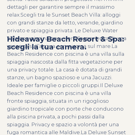
dettagli per garantire sempre il massimo
relax.Scegli tra le Sunset Beach Villa: alloggi
con grandi stanze da letto, verande, giardino
privato e spiaggia privata. Le Deluxe Water
Hideaway Beach Resort & Spa:
Villa con piscina per vivere l’esperienza di una
scegli la tua camera.
vacanza sull’acqua con piscina sul mare.La
Beach Residence con piscina è una villa sulla
spiaggia nascosta dalla fitta vegetazione per
una privacy totale. La casa è dotata di grandi
stanze, un bagno spazioso e una Jacuzzi.
Ideale per famiglie o piccoli gruppi.Il Deluxe
Beach Residence con piscina è una villa
fronte spiaggia, situata in un rigoglioso
giardino tropicale con porte che conducono
alla piscina privata, a pochi passi dalla
spiaggia. Privacy e spazio a volontà per una
fuga romantica alle Maldive.La Deluxe Sunset