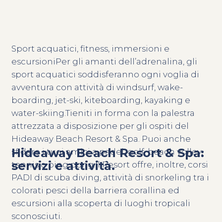
Sport acquatici, fitness, immersioni e
escursioniPer gli amanti dell’adrenalina, gli
sport acquatici soddisferanno ogni voglia di
avventura con attività di windsurf, wake-
boarding, jet-ski, kiteboarding, kayaking e
water-skiing.Tieniti in forma con la palestra
attrezzata a disposizione per gli ospiti del
Hideaway Beach Resort & Spa. Puoi anche
Hideaway Beach Resort & Spa:
sfidare i tuoi amici a padel, golf, beach volley,
servizi e attività.
tennis o ping pong.Il Resort offre, inoltre, corsi
PADI di scuba diving, attività di snorkeling tra i
colorati pesci della barriera corallina ed
escursioni alla scoperta di luoghi tropicali
sconosciuti.