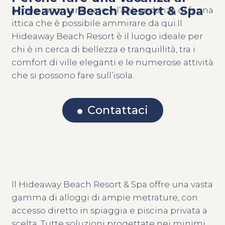
Hideaway Beach Resort & Spa
acque incontaminate e l’abbondanza di fauna
ittica che è possibile ammirare da qui.Il
Hideaway Beach Resort è il luogo ideale per
chi è in cerca di bellezza e tranquillità, tra i
comfort di ville eleganti e le numerose attività
che si possono fare sull’isola.
Contattaci
Il Hideaway Beach Resort & Spa offre una vasta
gamma di alloggi di ampie metrature, con
accesso diretto in spiaggia e piscina privata a
scelta. Tutte soluzioni progettate nei minimi