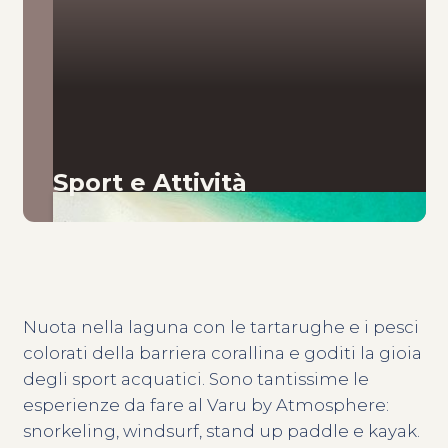
Sport e Attività
Nuota nella laguna con le tartarughe e i pesci
colorati della barriera corallina e goditi la gioia
degli sport acquatici. Sono tantissime le
esperienze da fare al Varu by Atmosphere:
snorkeling, windsurf, stand up paddle e kayak.