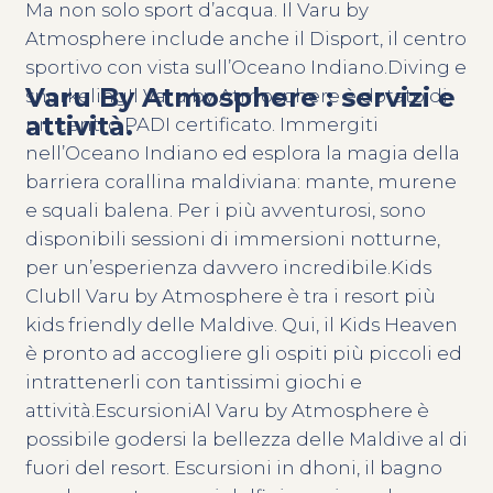
Ma non solo sport d’acqua. Il Varu by
Atmosphere include anche il Disport, il centro
sportivo con vista sull’Oceano Indiano.Diving e
Varu By Atmosphere : servizi e
snorkelingIl Varu by Atmosphere è dotato di
attività.
un centro PADI certificato. Immergiti
nell’Oceano Indiano ed esplora la magia della
barriera corallina maldiviana: mante, murene
e squali balena. Per i più avventurosi, sono
disponibili sessioni di immersioni notturne,
per un’esperienza davvero incredibile.Kids
ClubIl Varu by Atmosphere è tra i resort più
kids friendly delle Maldive. Qui, il Kids Heaven
è pronto ad accogliere gli ospiti più piccoli ed
intrattenerli con tantissimi giochi e
attività.EscursioniAl Varu by Atmosphere è
possibile godersi la bellezza delle Maldive al di
fuori del resort. Escursioni in dhoni, il bagno