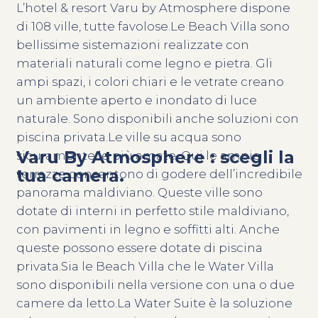
L’hotel & resort Varu by Atmosphere dispone
di 108 ville, tutte favolose.Le Beach Villa sono
bellissime sistemazioni realizzate con
materiali naturali come legno e pietra. Gli
ampi spazi, i colori chiari e le vetrate creano
un ambiente aperto e inondato di luce
naturale. Sono disponibili anche soluzioni con
piscina privata.Le ville su acqua sono
Varu By Atmosphere : scegli la
sicuramente le più amate. Qui le ampie
tua camera.
terrazze consentono di godere dell’incredibile
panorama maldiviano. Queste ville sono
dotate di interni in perfetto stile maldiviano,
con pavimenti in legno e soffitti alti. Anche
queste possono essere dotate di piscina
privata.Sia le Beach Villa che le Water Villa
sono disponibili nella versione con una o due
camere da letto.La Water Suite è la soluzione