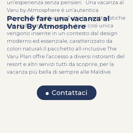
un’esperienza senza pensieri. Una vacanza al
Varu by Atmosphere è un’autentica
Perché fare una vacanza al
esperienza maldiviana. Tutte le caratteristiche
Varu By Atmosphere
e le tradizioni di questa cultura così unica
vengono inserite in un contesto dal design
moderno ed essenziale, caratterizzato da
colori naturali.Il pacchetto all-inclusive The
Varu Plan offre l’accesso a diversi ristoranti del
resort e altri servizi tutti da scoprire, per la
vacanza più bella di sempre alle Maldive.
Contattaci