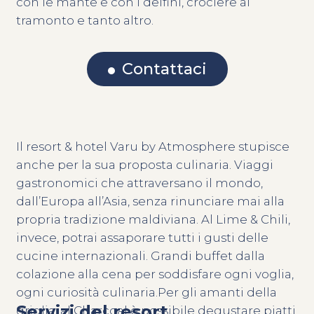
con le mante e con i delfini, crociere al
tramonto e tanto altro.
Contattaci
Il resort & hotel Varu by Atmosphere stupisce
anche per la sua proposta culinaria. Viaggi
gastronomici che attraversano il mondo,
dall’Europa all’Asia, senza rinunciare mai alla
propria tradizione maldiviana. Al Lime & Chili,
invece, potrai assaporare tutti i gusti delle
cucine internazionali. Grandi buffet dalla
colazione alla cena per soddisfare ogni voglia,
ogni curiosità culinaria.Per gli amanti della
Servizi del resort
griglia, al Charcoal è possibile degustare piatti