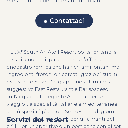
meta perfetta per gli amanti del diving.
Contattaci
Il LUX* South Ari Atoll Resort porta lontano la
testa, il cuore e il palato, con un’offerta
enogastronomica che ha richiami lontani ma
ingredienti freschi e ricercati, grazie ai suoi 8
ristoranti e 5 bar. Dal giapponese Umami al
suggestivo East Restaurant e Bar sospeso
sull’acqua, dall’elegante Allegria, per un
viaggio tra specialità italiane e mediterranee,
ai più speziati piatti del Senses, che di giorno
Servizi del resort
diventa la location ideale per gli amanti del
grill. Per un aperitivo o un post cena con dj set