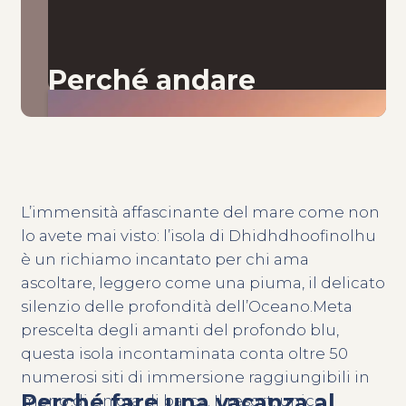
Perché andare
L’immensità affascinante del mare come non
lo avete mai visto: l’isola di Dhidhdhoofinolhu
è un richiamo incantato per chi ama
ascoltare, leggero come una piuma, il delicato
silenzio delle profondità dell’Oceano.Meta
prescelta degli amanti del profondo blu,
questa isola incontaminata conta oltre 50
numerosi siti di immersione raggiungibili in
Perché fare una vacanza al
meno di un’ora di barca. Il resort, unico