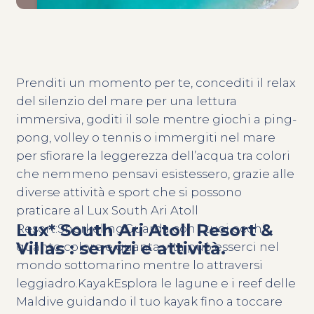
Prenditi un momento per te, concediti il relax
del silenzio del mare per una lettura
immersiva, goditi il sole mentre giochi a ping-
pong, volley o tennis o immergiti nel mare
per sfiorare la leggerezza dell’acqua tra colori
che nemmeno pensavi esistessero, grazie alle
diverse attività e sport che si possono
praticare al Lux South Ari Atoll
Lux* South Ari Atoll Resort &
Resort:SnorkelingGuarda con i tuoi occhi
Villas : servizi e attività.
quanto colore e quanta vita può esserci nel
mondo sottomarino mentre lo attraversi
leggiadro.KayakEsplora le lagune e i reef delle
Maldive guidando il tuo kayak fino a toccare