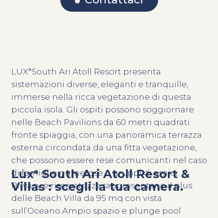
LUX*South Ari Atoll Resort presenta
sistemazioni diverse, eleganti e tranquille,
immerse nella ricca vegetazione di questa
piccola isola. Gli ospiti possono soggiornare
nelle Beach Pavilions da 60 metri quadrati
fronte spiaggia, con una panoramica terrazza
esterna circondata da una fitta vegetazione,
che possono essere rese comunicanti nel caso
Lux* South Ari Atoll Resort &
di famiglie numerose o gruppi di amici.
Villas : scegli la tua camera.
Privacy e riservatezza rappresentano il plus
delle Beach Villa da 95 mq con vista
sull’Oceano.Ampio spazio e plunge pool