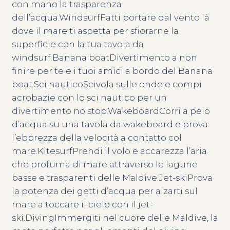
con mano la trasparenza
dell’acqua.WindsurfFatti portare dal vento là
dove il mare ti aspetta per sfiorarne la
superficie con la tua tavola da
windsurf.Banana boatDivertimento a non
finire per te e i tuoi amici a bordo del Banana
boat.Sci nauticoScivola sulle onde e compi
acrobazie con lo sci nautico per un
divertimento no stop.WakeboardCorri a pelo
d’acqua su una tavola da wakeboard e prova
l’ebbrezza della velocità a contatto col
mare.KitesurfPrendi il volo e accarezza l’aria
che profuma di mare attraverso le lagune
basse e trasparenti delle Maldive.Jet-skiProva
la potenza dei getti d’acqua per alzarti sul
mare a toccare il cielo con il jet-
ski.DivingImmergiti nel cuore delle Maldive, la