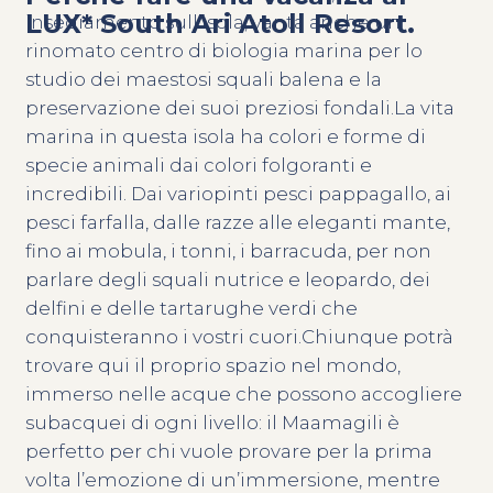
LUX* South Ari Atoll Resort.
insediamento sull’isola, vanta anche un
rinomato centro di biologia marina per lo
studio dei maestosi squali balena e la
preservazione dei suoi preziosi fondali.La vita
marina in questa isola ha colori e forme di
specie animali dai colori folgoranti e
incredibili. Dai variopinti pesci pappagallo, ai
pesci farfalla, dalle razze alle eleganti mante,
fino ai mobula, i tonni, i barracuda, per non
parlare degli squali nutrice e leopardo, dei
delfini e delle tartarughe verdi che
conquisteranno i vostri cuori.Chiunque potrà
trovare qui il proprio spazio nel mondo,
immerso nelle acque che possono accogliere
subacquei di ogni livello: il Maamagili è
perfetto per chi vuole provare per la prima
volta l’emozione di un’immersione, mentre