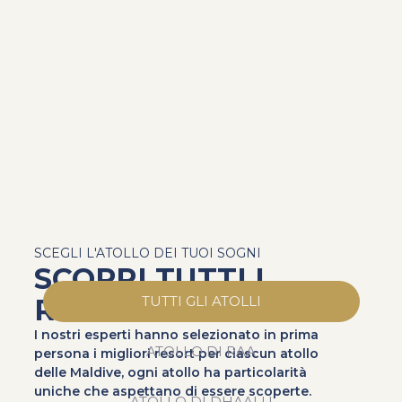
SCEGLI L'ATOLLO DEI TUOI SOGNI
SCOPRI TUTTI I
RESORT
TUTTI GLI ATOLLI
I nostri esperti hanno selezionato in prima
ATOLLO DI RAA
persona i migliori resort per ciascun atollo
delle Maldive, ogni atollo ha particolarità
uniche che aspettano di essere scoperte.
ATOLLO DI DHAALU