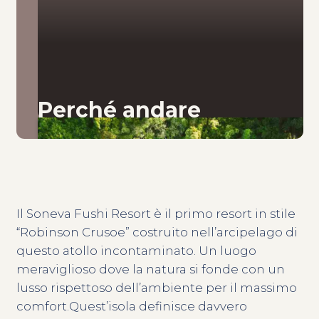
Perché andare
Il Soneva Fushi Resort è il primo resort in stile
“Robinson Crusoe” costruito nell’arcipelago di
questo atollo incontaminato. Un luogo
meraviglioso dove la natura si fonde con un
lusso rispettoso dell’ambiente per il massimo
comfort.Quest’isola definisce davvero