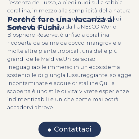
l’essenza del lusso, a piedi nudi sulla sabbia
corallina, in mezzo alla semplicità della natura
Perché fare una vacanza al
incontaminata.Kunfunadhoo, nell’atollo di
Soneva Fushi.
Baa Nord – dichiarata dall’UNESCO World
Biosphere Reserve, è un’isola corallina
ricoperta da palme da cocco, mangrovie e
molte altre piante tropicali, una delle più
grandi delle Maldive.Un paradiso
ineguagliabile immerso in un ecosistema
sostenibile di giungla lussureggiante, spiagge
incontaminate e acque cristalline.Qui la
scoperta è uno stile di vita: vivrete esperienze
indimenticabili e uniche come mai potrà
accadervi altrove.
Contattaci