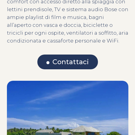
comfort con accesso diretto alla spiaggia con
lettini prendisole, TV e sistema audio Bose con
ampie playlist di film e musica, bagni
all’aperto con vasca e doccia, biciclette o
tricicli per ogni ospite, ventilatori a soffitto, aria
condizionata e cassaforte personale e WiFi.
Contattaci