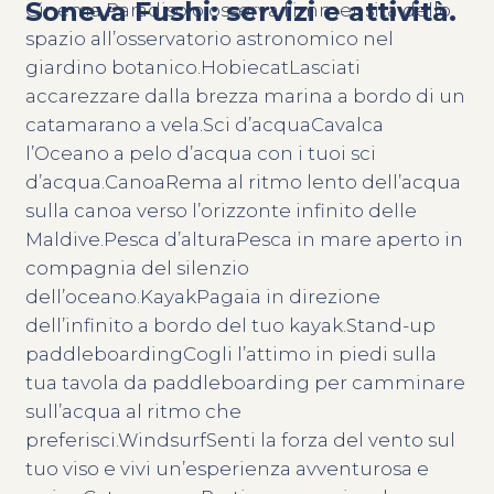
Soneva Fushi: servizi e attività.
Cinema Paradiso o osserva l’immensità dello
spazio all’osservatorio astronomico nel
giardino botanico.HobiecatLasciati
accarezzare dalla brezza marina a bordo di un
catamarano a vela.Sci d’acquaCavalca
l’Oceano a pelo d’acqua con i tuoi sci
d’acqua.CanoaRema al ritmo lento dell’acqua
sulla canoa verso l’orizzonte infinito delle
Maldive.Pesca d’alturaPesca in mare aperto in
compagnia del silenzio
dell’oceano.KayakPagaia in direzione
dell’infinito a bordo del tuo kayak.Stand-up
paddleboardingCogli l’attimo in piedi sulla
tua tavola da paddleboarding per camminare
sull’acqua al ritmo che
preferisci.WindsurfSenti la forza del vento sul
tuo viso e vivi un’esperienza avventurosa e