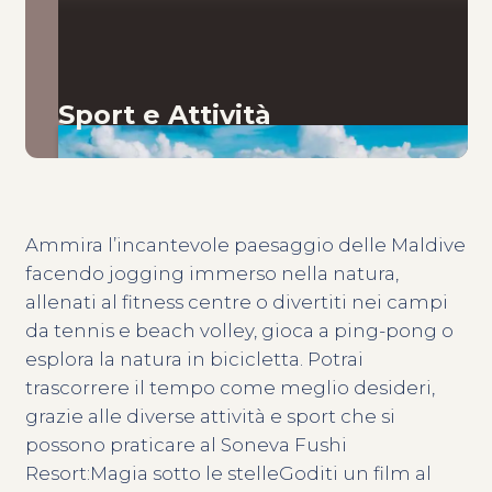
Sport e Attività
Ammira l’incantevole paesaggio delle Maldive
facendo jogging immerso nella natura,
allenati al fitness centre o divertiti nei campi
da tennis e beach volley, gioca a ping-pong o
esplora la natura in bicicletta. Potrai
trascorrere il tempo come meglio desideri,
grazie alle diverse attività e sport che si
possono praticare al Soneva Fushi
Resort:Magia sotto le stelleGoditi un film al