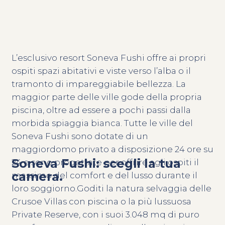
L’esclusivo resort Soneva Fushi offre ai propri
ospiti spazi abitativi e viste verso l’alba o il
tramonto di impareggiabile bellezza. La
maggior parte delle ville gode della propria
piscina, oltre ad essere a pochi passi dalla
morbida spiaggia bianca. Tutte le ville del
Soneva Fushi sono dotate di un
maggiordomo privato a disposizione 24 ore su
Soneva Fushi: scegli la tua
24 e sono progettate per offrire agli ospiti il
camera.
massimo del comfort e del lusso durante il
loro soggiorno.Goditi la natura selvaggia delle
Crusoe Villas con piscina o la più lussuosa
Private Reserve, con i suoi 3.048 mq di puro