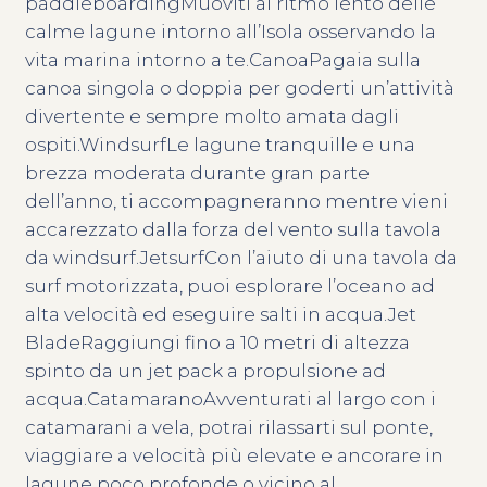
paddleboardingMuoviti al ritmo lento delle
calme lagune intorno all’Isola osservando la
vita marina intorno a te.CanoaPagaia sulla
canoa singola o doppia per goderti un’attività
divertente e sempre molto amata dagli
ospiti.WindsurfLe lagune tranquille e una
brezza moderata durante gran parte
dell’anno, ti accompagneranno mentre vieni
accarezzato dalla forza del vento sulla tavola
da windsurf.JetsurfCon l’aiuto di una tavola da
surf motorizzata, puoi esplorare l’oceano ad
alta velocità ed eseguire salti in acqua.Jet
BladeRaggiungi fino a 10 metri di altezza
spinto da un jet pack a propulsione ad
acqua.CatamaranoAvventurati al largo con i
catamarani a vela, potrai rilassarti sul ponte,
viaggiare a velocità più elevate e ancorare in
lagune poco profonde o vicino al