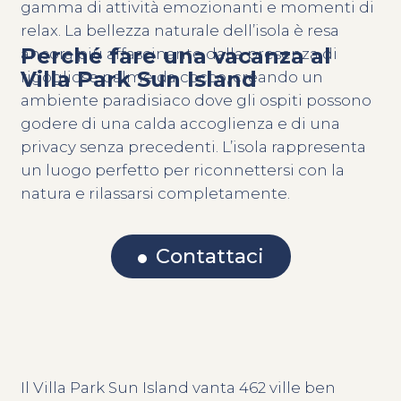
gamma di attività emozionanti e momenti di
relax. La bellezza naturale dell’isola è resa
Perché fare una vacanza al
ancora più affascinante dalla presenza di
Villa Park Sun Island
rigogliose palme da cocco, creando un
ambiente paradisiaco dove gli ospiti possono
godere di una calda accoglienza e di una
privacy senza precedenti. L’isola rappresenta
un luogo perfetto per riconnettersi con la
natura e rilassarsi completamente.
Contattaci
Il Villa Park Sun Island vanta 462 ville ben