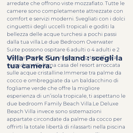
arredate che offrono viste mozzafiato. Tutte le
camere sono completamente attrezzate con
comfort e servizi moderni. Svegliati con i dolci
cinguettii degli uccelli tropicali e goditi la
bellezza delle acque turchesi a pochi passi
dalla tua villa.Le due Bedroom Overwater
Suite possono ospitare 6 adulti o 4 adulti e 2
Villa Park Sun Island : scegli la
bambini sotto i 12 anni. Immergiti nell’isola
tua camera.
vivendo nell’ultima casa del resort arroccata
sulle acque cristalline.Immerse tra palme da
cocco e ombreggiate da un baldacchino di
fogliame verde che offre la migliore
esperienza di un’isola tropicale, ti aspettano le
due bedroom Family Beach Villa.Le Deluxe
Beach Villa invece sono sistemazioni
appartate circondate da palme da cocco per
offrirti la totale libertà di rilassarti nella piscina