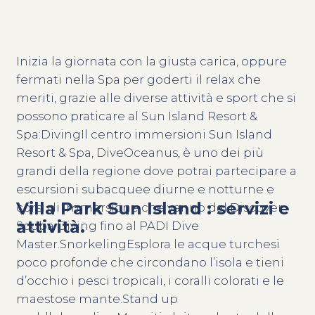
Inizia la giornata con la giusta carica, oppure
fermati nella Spa per goderti il relax che
meriti, grazie alle diverse attività e sport che si
possono praticare al Sun Island Resort &
Spa:DivingIl centro immersioni Sun Island
Resort & Spa, DiveOceanus, è uno dei più
grandi della regione dove potrai partecipare a
escursioni subacquee diurne e notturne e
Villa Park Sun Island : servizi e
corsi di immersione che vanno dal Discover
attività.
Scuba Diving fino al PADI Dive
Master.SnorkelingEsplora le acque turchesi
poco profonde che circondano l’isola e tieni
d’occhio i pesci tropicali, i coralli colorati e le
maestose mante.Stand up