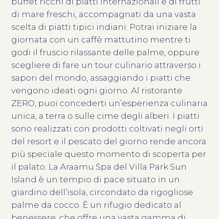
buffet ricchi di piatti internazionali e di frutti
di mare freschi, accompagnati da una vasta
scelta di piatti tipici indiani. Potrai iniziare la
giornata con un caffè mattutino mentre ti
godi il fruscio rilassante delle palme, oppure
scegliere di fare un tour culinario attraverso i
sapori del mondo, assaggiando i piatti che
vengono ideati ogni giorno. Al ristorante
ZERO, puoi concederti un’esperienza culinaria
unica, a terra o sulle cime degli alberi. I piatti
sono realizzati con prodotti coltivati negli orti
del resort e il pescato del giorno rende ancora
più speciale questo momento di scoperta per
il palato. La Araamu Spa del Villa Park Sun
Island è un tempio di pace situato in un
giardino dell’isola, circondato da rigogliose
palme da cocco. È un rifugio dedicato al
benessere, che offre una vasta gamma di