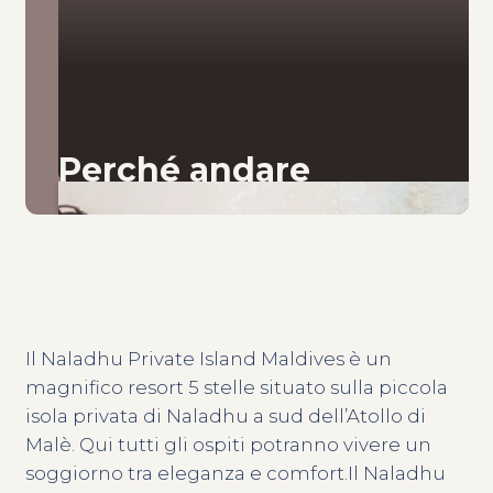
Perché andare
Il Naladhu Private Island Maldives è un
magnifico resort 5 stelle situato sulla piccola
isola privata di Naladhu a sud dell’Atollo di
Malè. Qui tutti gli ospiti potranno vivere un
soggiorno tra eleganza e comfort.Il Naladhu