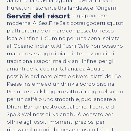
dall’altro lato della laguna: troverai il Baan
Huraa, un ristorante thailandese, e l’Origami
Servizi del resort
per sperimentare la cucina giapponese
moderna. Al Sea.Fire.Salt potrai goderti squisiti
piatti di terra e di mare con pescato fresco
locale. Infine, il Cumino per una cena ispirata
all’Oceano Indiano. Al Fushi Café non possono
mancare assaggi di piatti internazionali e i
tradizionali sapori maldiviani. Infine, per gli
amanti della cucina italiana, da Aqua è
possibile ordinare pizza e diversi piatti del Bel
Paese insieme ad un drink a bordo piscina.
Per uno snack leggero sotto ai raggi del sole o
per un caffè o uno smoothie, puoi andare al
Dhoni Bar, un posto casual chic. Il centro di
Spa & Wellness di Nalandhu è pensato per
offrire agli ospiti momenti preziosi per
ritrovare il proprio benessere psico-fisico. I