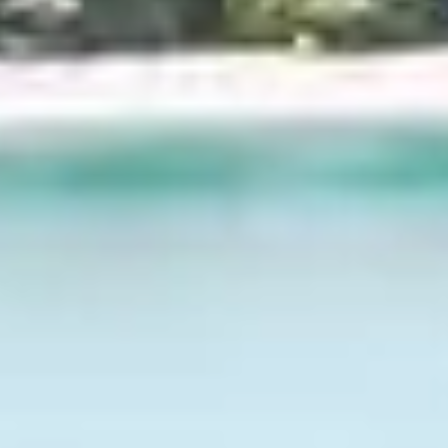
Sup
Atollo di
Male Sud