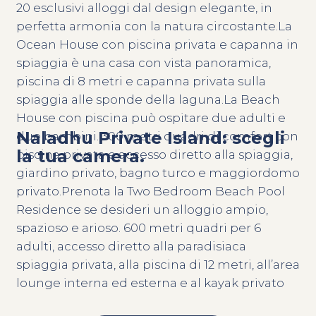
20 esclusivi alloggi dal design elegante, in
perfetta armonia con la natura circostante.La
Ocean House con piscina privata e capanna in
spiaggia è una casa con vista panoramica,
piscina di 8 metri e capanna privata sulla
spiaggia alle sponde della laguna.La Beach
House con piscina può ospitare due adulti e
Naladhu Private Island: scegli
due bambini. 300 metri quadri di comfort con
la tua camera.
piscina privata e accesso diretto alla spiaggia,
giardino privato, bagno turco e maggiordomo
privato.Prenota la Two Bedroom Beach Pool
Residence se desideri un alloggio ampio,
spazioso e arioso. 600 metri quadri per 6
adulti, accesso diretto alla paradisiaca
spiaggia privata, alla piscina di 12 metri, all’area
lounge interna ed esterna e al kayak privato