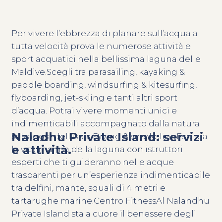
Per vivere l’ebbrezza di planare sull’acqua a
tutta velocità prova le numerose attività e
sport acquatici nella bellissima laguna delle
Maldive.Scegli tra parasailing, kayaking &
paddle boarding, windsurfing & kitesurfing,
flyboarding, jet-skiing e tanti altri sport
d’acqua. Potrai vivere momenti unici e
indimenticabili accompagnato dalla natura
Naladhu Private Island: servizi
selvaggia dell’isola.Diving & snorkelingEsplora
e attività.
la vita marina della laguna con istruttori
esperti che ti guideranno nelle acque
trasparenti per un’esperienza indimenticabile
tra delfini, mante, squali di 4 metri e
tartarughe marine.Centro FitnessAl Nalandhu
Private Island sta a cuore il benessere degli