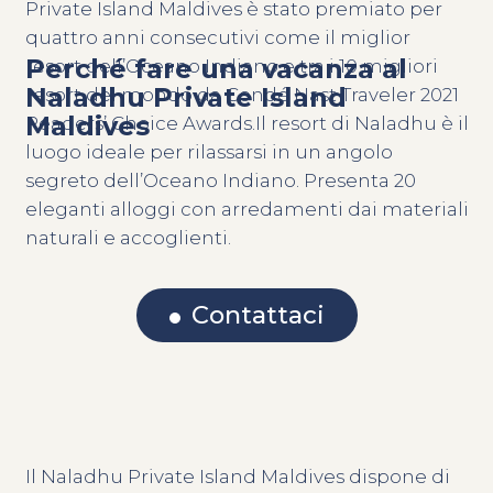
Private Island Maldives è stato premiato per
quattro anni consecutivi come il miglior
Perché fare una vacanza al
resort dell’Oceano Indiano e tra i 10 migliori
Naladhu Private Island
resort del mondo da Condé Nast Traveler 2021
Maldives
Readers’ Choice Awards.Il resort di Naladhu è il
luogo ideale per rilassarsi in un angolo
segreto dell’Oceano Indiano. Presenta 20
eleganti alloggi con arredamenti dai materiali
naturali e accoglienti.
Contattaci
Il Naladhu Private Island Maldives dispone di