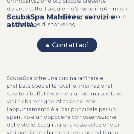
un’imbarcazione più piccola presente
durante tutto il soggiorno.SnorkelingAmmira i
ScubaSpa Maldives: servizi e
mille colori del mare e della sua vita marina in
attività.
una sessione di snorkeling.
Contattaci
ScubaSpa offre una cucina raffinata e
prelibate specialità locali e internazionali
servite a buffet insieme a un’ottima scelta di
vini e champagne. Al calar del sole,
l’appuntamento è al bar principale per un
aperitivo e un dopocena con osservazione
delle stelle. Scegli tra una vasta selezione di
vini pregiati e champagne o concediti uno