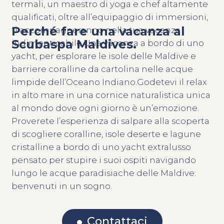
termali, un maestro di yoga e chef altamente
qualificati, oltre all’equipaggio di immersioni,
Perché fare una vacanza al
ti accompagneranno nella tua vacanza
Scubaspa Maldives.
indimenticabile.Una vacanza a bordo di uno
yacht, per esplorare le isole delle Maldive e
barriere coralline da cartolina nelle acque
limpide dell’Oceano Indiano.Godetevi il relax
in alto mare in una cornice naturalistica unica
al mondo dove ogni giorno è un’emozione.
Proverete l’esperienza di salpare alla scoperta
di scogliere coralline, isole deserte e lagune
cristalline a bordo di uno yacht extralusso
pensato per stupire i suoi ospiti navigando
lungo le acque paradisiache delle Maldive:
benvenuti in un sogno.
Contattaci