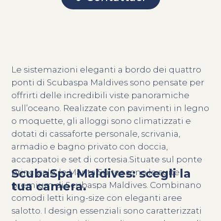
Le sistemazioni eleganti a bordo dei quattro
ponti di Scubaspa Maldives sono pensate per
offrirti delle incredibili viste panoramiche
sull’oceano. Realizzate con pavimenti in legno
o moquette, gli alloggi sono climatizzati e
dotati di cassaforte personale, scrivania,
armadio e bagno privato con doccia,
accappatoi e set di cortesia.Situate sul ponte
ScubaSpa Maldives: scegli la
principale, le Manta Suites sono le suite
tua camera.
premium di Scubaspa Maldives. Combinano
comodi letti king-size con eleganti aree
salotto. I design essenziali sono caratterizzati