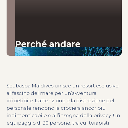
Perché andare
Scubaspa Maldives unisce un resort esclusivo
al fascino del mare per un’avventura
irripetibile. L’attenzione e la discrezione del
personale rendono la crociera ancor più
indimenticabile e all’insegna della privacy. Un
equipaggio di 30 persone, tra cui terapisti