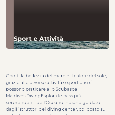
Sport e Attività
Goditi la bellezza del mare e il calore del sole,
grazie alle diverse attività e sport che si
possono praticare allo Scubaspa
Maldives:DivingEsplora le pass più
sorprendenti dell’Oceano Indiano guidato
dagli istruttori del diving center, collocato su