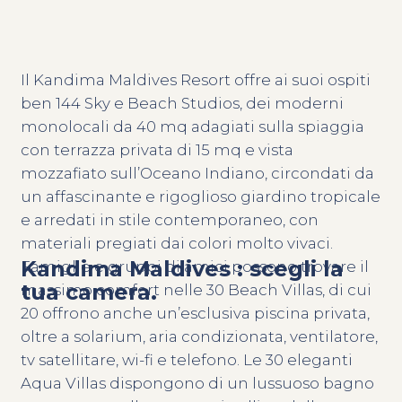
Il Kandima Maldives Resort offre ai suoi ospiti
ben 144 Sky e Beach Studios, dei moderni
monolocali da 40 mq adagiati sulla spiaggia
con terrazza privata di 15 mq e vista
mozzafiato sull’Oceano Indiano, circondati da
un affascinante e rigoglioso giardino tropicale
e arredati in stile contemporaneo, con
materiali pregiati dai colori molto vivaci.
Kandima Maldives : scegli la
Famiglie e gruppi di amici possono trovare il
tua camera.
massimo comfort nelle 30 Beach Villas, di cui
20 offrono anche un’esclusiva piscina privata,
oltre a solarium, aria condizionata, ventilatore,
tv satellitare, wi-fi e telefono. Le 30 eleganti
Aqua Villas dispongono di un lussuoso bagno