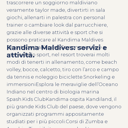
trascorrere un soggiorno maldiviano
veramente taylor made, divertirti in sala
giochi, allenarti in palestra con personal
trainer o cambiare look dal parrucchiere,
grazie alle diverse attività e sport che si
possono praticare al Kandima Maldives
Kandima Maldives: servizi e
Resort:Sport all’apertoSe non puoi fare a
attività.
meno dello sport, nel resort troverai molti
modi di tenerti in allenamento, come beach
volley, bocce, calcetto, tiro con l’arco e campo
da tennis e noleggio biciclette.Snorkeling e
immersioniEsplora le meraviglie dell’Oceano
Indiano nel centro di biologia marina
Spash.Kids ClubKandima ospita Kandiland, il
più grande Kids Club del paese, dove vengono
organizzati programmi appositamente
studiati per i più piccoli.Corsi di Zumba e