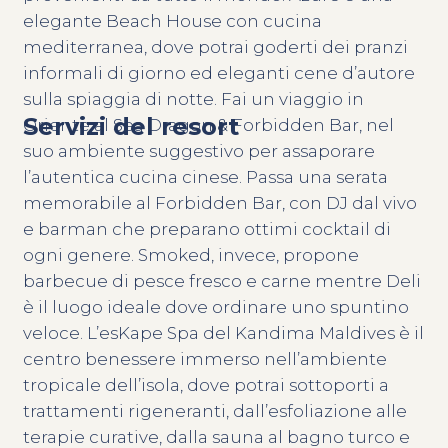
elegante Beach House con cucina
mediterranea, dove potrai goderti dei pranzi
informali di giorno ed eleganti cene d’autore
sulla spiaggia di notte. Fai un viaggio in
Servizi del resort
Oriente al Sea Dragon & Forbidden Bar, nel
suo ambiente suggestivo per assaporare
l’autentica cucina cinese. Passa una serata
memorabile al Forbidden Bar, con DJ dal vivo
e barman che preparano ottimi cocktail di
ogni genere. Smoked, invece, propone
barbecue di pesce fresco e carne mentre Deli
è il luogo ideale dove ordinare uno spuntino
veloce. L’esKape Spa del Kandima Maldives è il
centro benessere immerso nell’ambiente
tropicale dell’isola, dove potrai sottoporti a
trattamenti rigeneranti, dall’esfoliazione alle
terapie curative, dalla sauna al bagno turco e