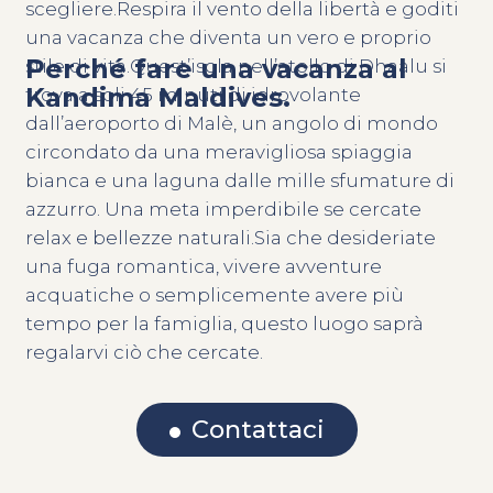
scegliere.Respira il vento della libertà e goditi
una vacanza che diventa un vero e proprio
Perché fare una vacanza al
stile di vita.Quest’isola nell’atollo di Dhaalu si
Kandima Maldives.
trova a soli 45 minuti di idrovolante
dall’aeroporto di Malè, un angolo di mondo
circondato da una meravigliosa spiaggia
bianca e una laguna dalle mille sfumature di
azzurro. Una meta imperdibile se cercate
relax e bellezze naturali.Sia che desideriate
una fuga romantica, vivere avventure
acquatiche o semplicemente avere più
tempo per la famiglia, questo luogo saprà
regalarvi ciò che cercate.
Contattaci