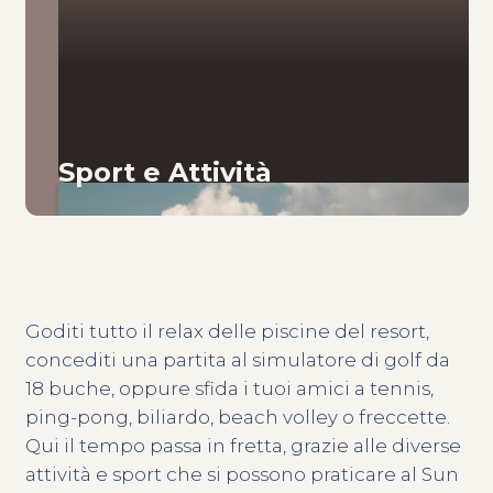
Sport e Attività
Goditi tutto il relax delle piscine del resort,
concediti una partita al simulatore di golf da
18 buche, oppure sfida i tuoi amici a tennis,
ping-pong, biliardo, beach volley o freccette.
Qui il tempo passa in fretta, grazie alle diverse
attività e sport che si possono praticare al Sun