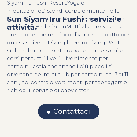
Siyam Iru Fushi Resort:Yoga e
meditazioneDistendi corpo e mente nelle
Sun Siyam Iru Fushi : servizi e
aree dedicate alla meditazione e alla pratica
attività.
dello yoga.BadmintonMetti alla prova la tua
precisione con un gioco divertente adatto per
qualsiasi livello.DivingIl centro diving PADI
Gold Palm del resort propone immersioni e
corsi per tutti i livelli.Divertimento per
bambiniLascia che anche i più piccoli si
divertano nel mini club per bambini dai 3 ai 11
anni, nel centro divertimenti per teenagers o
richiedi il servizio di baby sitter.
Contattaci