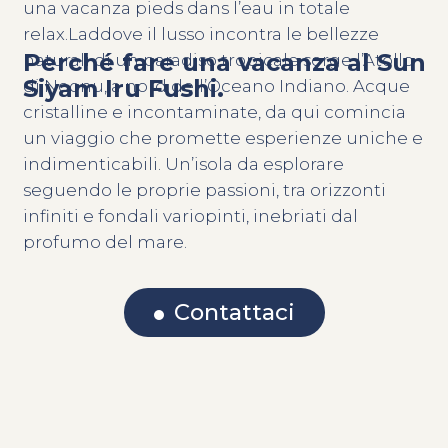
una vacanza pieds dans l’eau in totale
relax.Laddove il lusso incontra le bellezze
Perché fare una vacanza al Sun
naturali di un paradiso tropicale sorge l’Atollo
Siyam Iru Fushi.
di Noonu, a nord dell’Oceano Indiano. Acque
cristalline e incontaminate, da qui comincia
un viaggio che promette esperienze uniche e
indimenticabili. Un’isola da esplorare
seguendo le proprie passioni, tra orizzonti
infiniti e fondali variopinti, inebriati dal
profumo del mare.
Contattaci