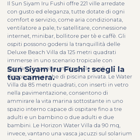
Il Sun Siyam Iru Fushi offre 221 ville arredate
con gusto ed eleganza, tutte dotate di ogni
comfort e servizio, come aria condizionata,
ventilatore a pale, tv satellitare, connessione
internet, minibar, bollitore per tè e caffè. Gli
ospiti possono godersi la tranquillità delle
Deluxe Beach Villa da 125 metri quadrati
immerse in uno scenario tropicale con
Sun Siyam Iru Fushi : scegli la
giardino e gazebo, molte delle quali
tua camera.
dispongono anche di piscina privata. Le Water
Villa da 85 metri quadrati, con inserti in vetro
nella pavimentazione, consentono di
ammirare la vita marina sottostante in uno
spazio interno capace di ospitare fino a tre
adulti e un bambino o due adulti e due
bambini. Le Horizon Water Villa da 90 mq,
invece, vantano una vasca jacuzzi sul solarium