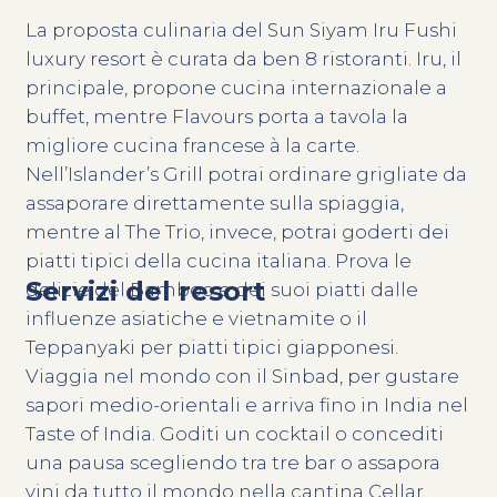
La proposta culinaria del Sun Siyam Iru Fushi
luxury resort è curata da ben 8 ristoranti. Iru, il
principale, propone cucina internazionale a
buffet, mentre Flavours porta a tavola la
migliore cucina francese à la carte.
Nell’Islander’s Grill potrai ordinare grigliate da
assaporare direttamente sulla spiaggia,
mentre al The Trio, invece, potrai goderti dei
piatti tipici della cucina italiana. Prova le
Servizi del resort
delizie del Bamboo e dei suoi piatti dalle
influenze asiatiche e vietnamite o il
Teppanyaki per piatti tipici giapponesi.
Viaggia nel mondo con il Sinbad, per gustare
sapori medio-orientali e arriva fino in India nel
Taste of India. Goditi un cocktail o concediti
una pausa scegliendo tra tre bar o assapora
vini da tutto il mondo nella cantina Cellar.