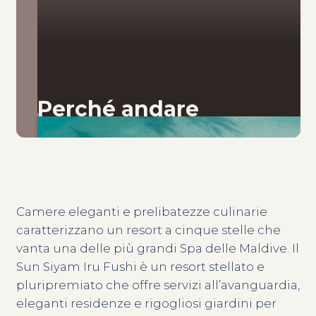
Perché andare
Camere eleganti e prelibatezze culinarie
caratterizzano un resort a cinque stelle che
vanta una delle più grandi Spa delle Maldive. Il
Sun Siyam Iru Fushi è un resort stellato e
pluripremiato che offre servizi all’avanguardia,
eleganti residenze e rigogliosi giardini per