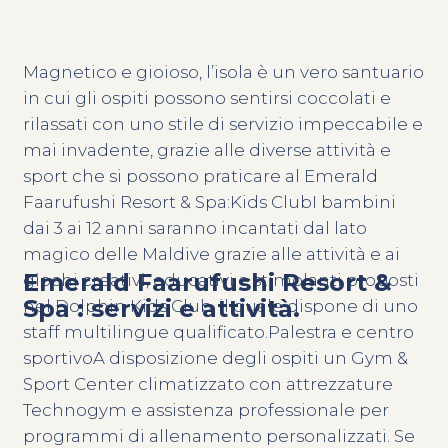
Magnetico e gioioso, l’isola è un vero santuario
in cui gli ospiti possono sentirsi coccolati e
rilassati con uno stile di servizio impeccabile e
mai invadente, grazie alle diverse attività e
sport che si possono praticare al Emerald
Faarufushi Resort & Spa:Kids ClubI bambini
dai 3 ai 12 anni saranno incantati dal lato
magico delle Maldive grazie alle attività e ai
Emerald Faarufushi Resort &
giochi creativi, educativi e stimolanti proposti
Spa : servizi e attività.
nel Dolphin Kids Club, il quale dispone di uno
staff multilingue qualificato.Palestra e centro
sportivoA disposizione degli ospiti un Gym &
Sport Center climatizzato con attrezzature
Technogym e assistenza professionale per
programmi di allenamento personalizzati. Se