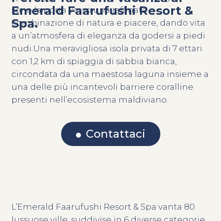
Emerald Faarufushi Resort &
sono la porta verso una raffinata
Spa.
combinazione di natura e piacere, dando vita
a un’atmosfera di eleganza da godersi a piedi
nudi.Una meravigliosa isola privata di 7 ettari
con 1,2 km di spiaggia di sabbia bianca,
circondata da una maestosa laguna insieme a
una delle più incantevoli barriere coralline
presenti nell’ecosistema maldiviano.
Contattaci
L’Emerald Faarufushi Resort & Spa vanta 80
lussuose ville, suddivise in 6 diverse categorie