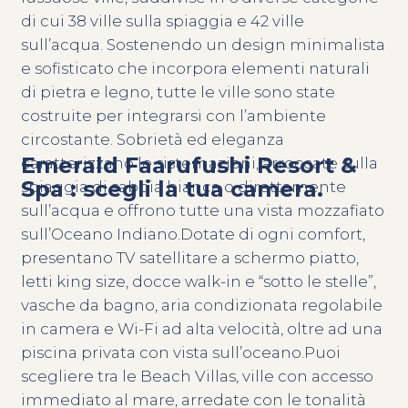
di cui 38 ville sulla spiaggia e 42 ville
sull’acqua. Sostenendo un design minimalista
e sofisticato che incorpora elementi naturali
di pietra e legno, tutte le ville sono state
costruite per integrarsi con l’ambiente
circostante. Sobrietà ed eleganza
Emerald Faarufushi Resort &
caratterizzano le sistemazioni, arroccate sulla
Spa : scegli la tua camera.
spiaggia di sabbia bianca o direttamente
sull’acqua e offrono tutte una vista mozzafiato
sull’Oceano Indiano.Dotate di ogni comfort,
presentano TV satellitare a schermo piatto,
letti king size, docce walk-in e “sotto le stelle”,
vasche da bagno, aria condizionata regolabile
in camera e Wi-Fi ad alta velocità, oltre ad una
piscina privata con vista sull’oceano.Puoi
scegliere tra le Beach Villas, ville con accesso
immediato al mare, arredate con le tonalità