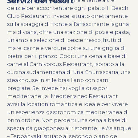
Servizi del resort
italiana, cinese, vegetariana e tante altre
delizie per accontentare ogni palato. Il Beach
Club Restaurant invece, situato direttamente
sulla spiaggia di fronte all’affascinante laguna
maldiviana, offre una stazione di pizza e pasta,
un’ampia selezione di pesce fresco, frutti di
mare, carne e verdure cotte su una griglia di
pietra per il pranzo. Goditi una cena a base di
carne al Carnivorous Restaurant, ispirato alla
cucina sudamericana di una Churrascaria, una
steakhouse in stile brasiliano con carni
pregiate. Se invece hai voglia di sapori
mediterranei, al Mediterraneo Restaurant
avrai la location romantica e ideale per vivere
un’esperienza gastronomica mediterranea di
prim’ordine. Non perderti una cena a base di
specialità giapponesi al ristorante Le Asiatique
– Teppanyaki, situato al secondo piano del