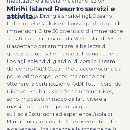
meditazione alla sera, ma anche lezioni
Mirihi Island Resort : servizi e
individuali e private con un’insegnante
attività.
specializzata.Diving e snorkelingL’Oceano
Indiano delle Maldive è il posto perfetto per le
immersioni. Oltre 50 diversi siti di immersione
situati a un’ora di barca da Mirihi Island Resort
ti aspettano per ammirare la bellezza di
queste acque: dalle mante agli squali balena
fino agli splendidi giardini di corallo.Il team
del centro PADI Ocean-Pro ti accompagna sia
per le prime esperienze, ma anche per
ottenere la certificazione PADI. Tutti i corsi, da
Discover Scuba Diving fino a Rescue Diver,
sono impostati in modo da farti vivere al
massimo il tuo tempo sottacqua
sull’isola.Escursioni ed esperienzeL’isola di
Mirihi è ricca di cose belle e divertenti da fare
e da vedere. Una vacanza alla scoperta della