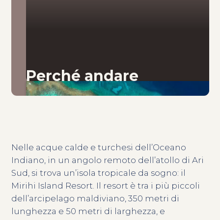
Perché andare
Nelle acque calde e turchesi dell’Oceano
Indiano, in un angolo remoto dell’atollo di Ari
Sud, si trova un’isola tropicale da sogno: il
Mirihi Island Resort. Il resort è tra i più piccoli
dell’arcipelago maldiviano, 350 metri di
lunghezza e 50 metri di larghezza, e