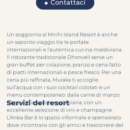
Contattaci
Un soggiorno al Mirihi Island Resort è anche
un saporito viaggio tra le portate
internazionali e l’autentica cucina maldiviana.
Il ristorante tradizionale Dhonveli serve un
gran buffet per colazione, pranzo e cena fatto
di piatti internazionali e pesce fresco. Per una
cena più raffinata, Muraka ti accoglie
sull’acqua con i suoi cocktail colorati e un
menu contemporaneo: dalla carne di manzo
Servizi del resort
wagyu all’aragosta maldiviana, con un
eccellente selezione di vini e champagne.
L’Anba Bar è lo spazio informale e spensierato
dove incontrarsi con gli amici e trascorrere del