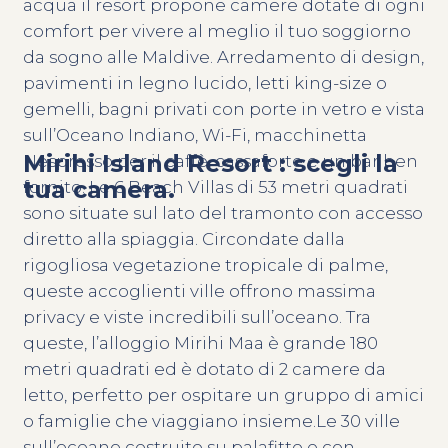
acqua il resort propone camere dotate di ogni
comfort per vivere al meglio il tuo soggiorno
da sogno alle Maldive. Arredamento di design,
pavimenti in legno lucido, letti king-size o
gemelli, bagni privati con porte in vetro ​​e vista
sull’Oceano Indiano, Wi-Fi, macchinetta
Mirihi Island Resort : scegli la
Nespresso per il caffè, cassaforte e un bar ben
tua camera.
fornito. Le 6 Beach Villas di 53 metri quadrati
sono situate sul lato del tramonto con accesso
diretto alla spiaggia. Circondate dalla
rigogliosa vegetazione tropicale di palme,
queste accoglienti ville offrono massima
privacy e viste incredibili sull’oceano. Tra
queste, l’alloggio Mirihi Maa è grande 180
metri quadrati ed è dotato di 2 camere da
letto, perfetto per ospitare un gruppo di amici
o famiglie che viaggiano insieme.Le 30 ville
sull’oceano costruite su palafitte e con