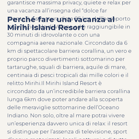
garantisce massima privacy, quiete e relax per
una vacanza all’insegna del “dolce far
Perché fare una vacanza al
niente”.La struttura dista 85 km dall’aeroporto
Mirihi Island Resort
internazionale di Velana ed è raggiungibile in
30 minuti di idrovolante o con una
compagnia aerea nazionale. Circondato da 6
km di spettacolare barriera corallina, un vero e
proprio parco divertimenti sottomarino per
tartarughe, squali di barriera, aquile di mare,
centinaia di pesci tropicali dai mille colori e il
relitto Mirihi.Il Mirihi Island Resort è
circondato da un’incredibile barriera corallina
lunga 6km dove poter andare alla scoperta
delle meraviglie sottomarine dell’Oceano
Indiano. Non solo, oltre al mare potrai vivere
un’esperienza davvero unica di relax: il resort
si distingue per l’assenza di televisione, sport