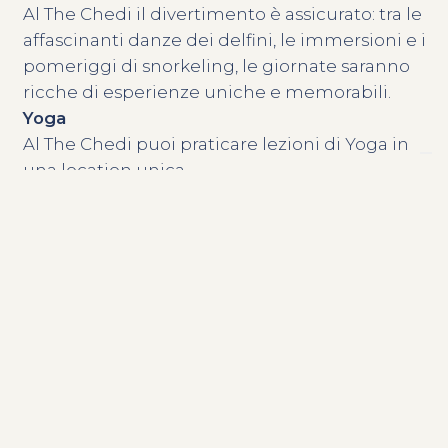
Al The Chedi il divertimento è assicurato: tra le
affascinanti danze dei delfini, le immersioni e i
pomeriggi di snorkeling, le giornate saranno
ricche di esperienze uniche e memorabili.
Yoga
Al The Chedi puoi praticare lezioni di Yoga in
una location unica.
Piscine
Il The Chedi mette a disposizione degli ospiti
3 piscine esterne a temperatura controllata.
Contattaci