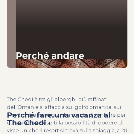
Perché andare
The Chedi è tra gli alberghi più raffinati
dell’Oman e si affaccia sul golfo omanita, sui
Perché fare una vacanza al
Monti Hajjar e su giardini ricchi di fontane per
The Chedi
dare ai propri ospiti la possibilità di godere di
viste uniche.Il resort si trova sulla spiaggia, a 20