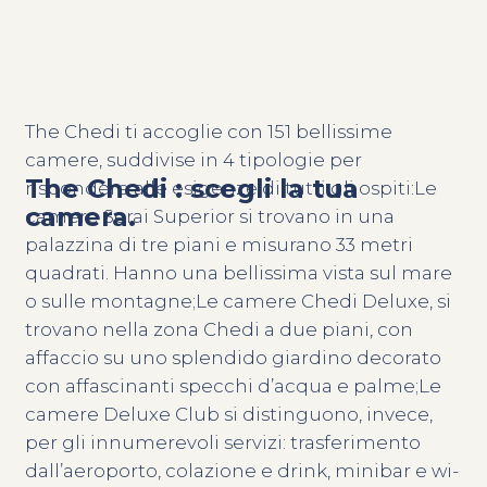
The Chedi ti accoglie con 151 bellissime
camere, suddivise in 4 tipologie per
The Chedi : scegli la tua
rispondere alle esigenze di tutti gli ospiti:Le
camera.
camere Serai Superior si trovano in una
palazzina di tre piani e misurano 33 metri
quadrati. Hanno una bellissima vista sul mare
o sulle montagne;Le camere Chedi Deluxe, si
trovano nella zona Chedi a due piani, con
affaccio su uno splendido giardino decorato
con affascinanti specchi d’acqua e palme;Le
camere Deluxe Club si distinguono, invece,
per gli innumerevoli servizi: trasferimento
dall’aeroporto, colazione e drink, minibar e wi-