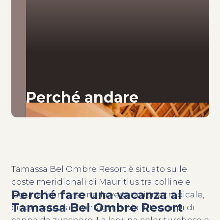
Perché andare
Tamassa Bel Ombre Resort è situato sulle
coste meridionali di Mauritius tra colline e
Perché fare una vacanza al
lagune, immerso nella vegetazione tropicale,
Tamassa Bel Ombre Resort
circondato da montagne e da fitti campi di
canna da zucchero. La laguna color turchese e