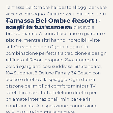
Tamassa Bel Ombre ha ideato alloggi per vere
vacanze da sogno. Caratterizzati dai tipici tetti
Tamassa Bel Ombre Resort :
rossi, si trovano immersi in una vegetazione
scegli la tua camera.
straordinaria e rinfrescati dalla piacevole
brezza marina. Alcuni affacciano su giardini e
piscine, mentre altri hanno incredibili viste
sull’Oceano Indiano.Ogni alloggio è la
combinazione perfetta tra tradizione e design
raffinato. il Resort propone 214 camere dai
colori sgargianti così suddivise: 68 Standard,
104 Superior, 8 Deluxe Family, 34 Beach con
accesso diretto alla spiaggia. Ogni stanza
dispone dei migliori comfort: minibar, TV
satellitare, cassaforte, telefono diretto per
chiamate internazionali, minibar e aria
condizionata. A disposizione, connessione
WiFi gratuita in tutte le camere