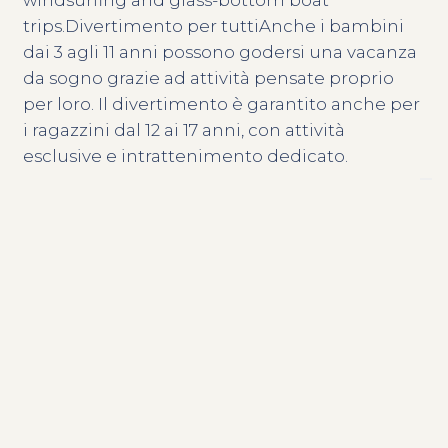
windsurfing and glass-bottom boat
trips.Divertimento per tuttiAnche i bambini
dai 3 agli 11 anni possono godersi una vacanza
da sogno grazie ad attività pensate proprio
per loro. Il divertimento è garantito anche per
i ragazzini dal 12 ai 17 anni, con attività
esclusive e intrattenimento dedicato.
Contattaci
L’esperienza culinaria, qui, è d’obbligo: cene
romantiche e piacevoli momenti in famiglia,
avvolti in un’atmosfera unica. Pizza e
Servizi del resort
tradizione locale, ma anche una vasta scelta di
cocktail esotici per vivere la notte nei diversi