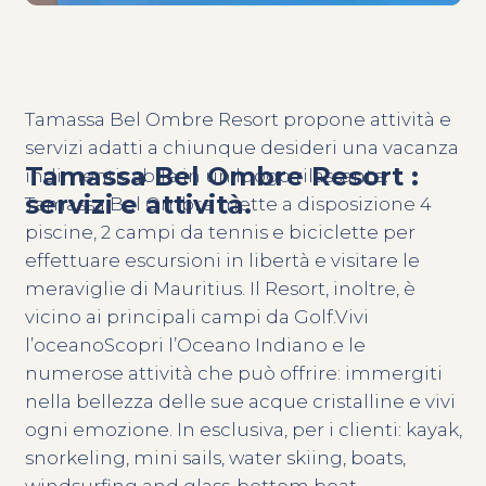
Tamassa Bel Ombre Resort propone attività e
servizi adatti a chiunque desideri una vacanza
Tamassa Bel Ombre Resort :
indimenticabile in un luogo rilassante.
servizi e attività.
Tamassa Bel Ombre mette a disposizione 4
piscine, 2 campi da tennis e biciclette per
effettuare escursioni in libertà e visitare le
meraviglie di Mauritius. Il Resort, inoltre, è
vicino ai principali campi da Golf.Vivi
l’oceanoScopri l’Oceano Indiano e le
numerose attività che può offrire: immergiti
nella bellezza delle sue acque cristalline e vivi
ogni emozione. In esclusiva, per i clienti: kayak,
snorkeling, mini sails, water skiing, boats,