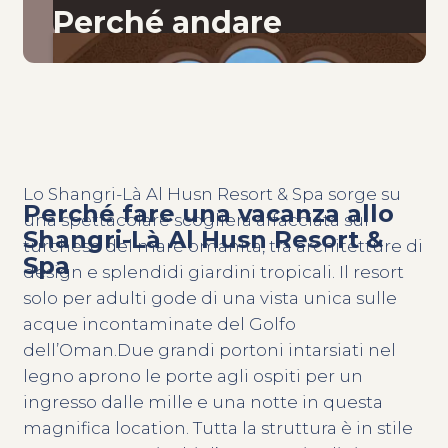
Perché andare
Lo Shangri-Là Al Husn Resort & Spa sorge su
Perché fare una vacanza allo
una spettacolare scogliera affacciata sul
Shangri-Là Al Husn Resort &
turchese del mare omanita, tra architetture di
Spa
design e splendidi giardini tropicali. Il resort
solo per adulti gode di una vista unica sulle
acque incontaminate del Golfo
dell’Oman.Due grandi portoni intarsiati nel
legno aprono le porte agli ospiti per un
ingresso dalle mille e una notte in questa
magnifica location. Tutta la struttura è in stile