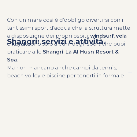
Con un mare così è d’obbligo divertirsi con i
tantissimi sport d’acqua che la struttura mette
a disposizione dei propri ospiti:
windsurf
,
vela
Shangri: servizi e attività.
e
kayak
sono solo alcuni degli sport che puoi
praticare allo
Shangri-Là Al Husn Resort &
Spa
.
Ma non mancano anche campi da tennis,
beach volley e piscine per tenerti in forma e
divertirti allo stesso tempo.
Diving e snorkeling
La bellezza del mare del Golfo dell’Oman è
tutta da scoprire. Lo Shangri-Là Al Husn Resort
& Spa è dotato di un
centro PADI per
immersioni e snorkeling
. Organizza le tue
escursioni e vai alla scoperta delle meraviglie