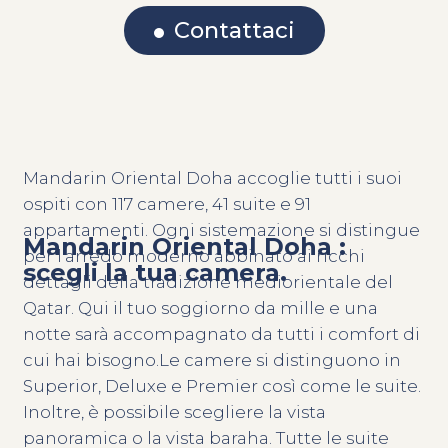
Contattaci
Mandarin Oriental Doha accoglie tutti i suoi
ospiti con 117 camere, 41 suite e 91
appartamenti. Ogni sistemazione si distingue
Mandarin Oriental Doha :
per l’arredo moderno abbinato ai ricchi
scegli la tua camera.
dettagli della tradizione mediorientale del
Qatar. Qui il tuo soggiorno da mille e una
notte sarà accompagnato da tutti i comfort di
cui hai bisogno.Le camere si distinguono in
Superior, Deluxe e Premier così come le suite.
Inoltre, è possibile scegliere la vista
panoramica o la vista baraha. Tutte le suite