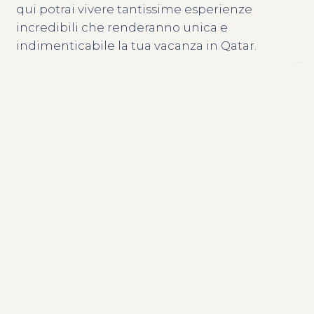
qui potrai vivere tantissime esperienze
incredibili che renderanno unica e
indimenticabile la tua vacanza in Qatar.
Contattaci
Una vacanza al Mandarin Oriental di Doha è
una vacanza che non rinuncia al gusto della
buona cucina. Qui puoi scegliere dove
pranzare e cenare tra i dieci punti ristoro della
Servizi del resort
struttura. Tutti i ristoranti offrono un’invitante
e irresistibile esperienza culinaria e
permettono agli ospiti di scoprire sapori unici
da tutto il mondo ma anche di gustare i