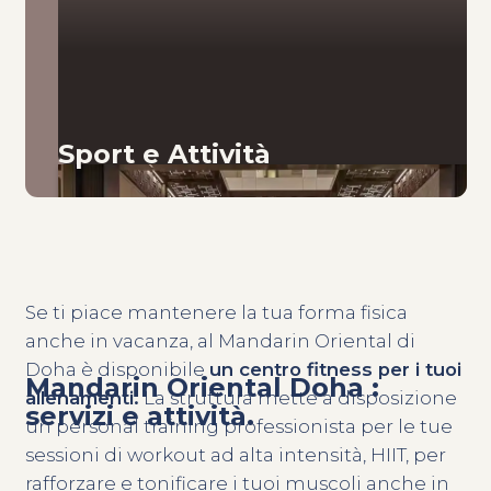
Sport e Attività
Se ti piace mantenere la tua forma fisica
anche in vacanza, al Mandarin Oriental di
Doha è disponibile
un centro fitness per i tuoi
Mandarin Oriental Doha :
allenamenti.
La struttura mette a disposizione
servizi e attività.
un personal training professionista per le tue
sessioni di workout ad alta intensità, HIIT, per
rafforzare e tonificare i tuoi muscoli anche in