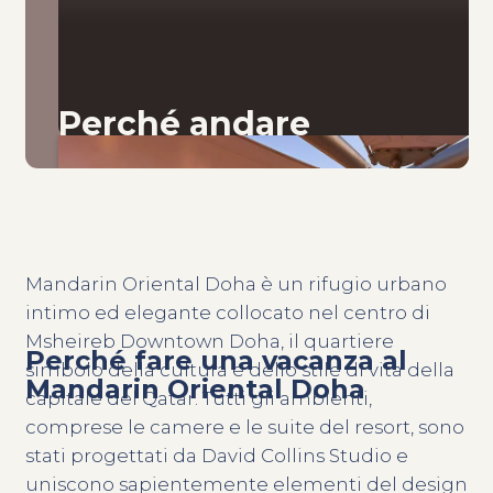
Perché andare
Mandarin Oriental Doha è un rifugio urbano
intimo ed elegante collocato nel centro di
Msheireb Downtown Doha, il quartiere
Perché fare una vacanza al
simbolo della cultura e dello stile di vita della
Mandarin Oriental Doha
capitale del Qatar. Tutti gli ambienti,
comprese le camere e le suite del resort, sono
stati progettati da David Collins Studio e
uniscono sapientemente elementi del design