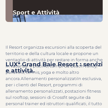
Sport e Attività
Il Resort organizza escursioni alla scoperta del
territorio e della cultura locale e propone un
ventaglio di attività per restare in forma anche
LUX* Grand Baie Resort : servizi
in vacanza: 4 piscine, campi da beach volley,
e attività.
pallavolo, tennis, yoga e molto altro
ancora.Allenamenti personalizzatiIn esclusiva,
per i clienti del Resort, programmi di
allenamento personalizzati, postazioni fitness
sul rooftop, sessioni di Crossfit seguite da
personal trainer ed istruttori qualificati, il tutto