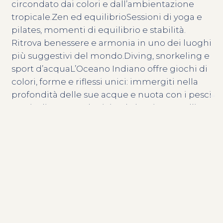
circondato dai colori e dall’ambientazione
tropicale.Zen ed equilibrioSessioni di yoga e
pilates, momenti di equilibrio e stabilità.
Ritrova benessere e armonia in uno dei luoghi
più suggestivi del mondo.Diving, snorkeling e
sport d’acquaL’Oceano Indiano offre giochi di
colori, forme e riflessi unici: immergiti nella
profondità delle sue acque e nuota con i pesci
tropicali, osserva da vicino la barriera corallina
mauriziana, cavalca le onde con una tavola da
surf, sfiora l’acqua con il tuo kitesurf.PLAY, il
club dei più piccoliI bambini dai 3 agli 11 anni
potranno giocare e vivere esperienze
incredibili con PLAY, il club dedicato che
propone, tra le altre cose, giardinaggio,
laboratori di cucina e corsi di yoga. Gli
adolescenti fino ai 17 anni potranno