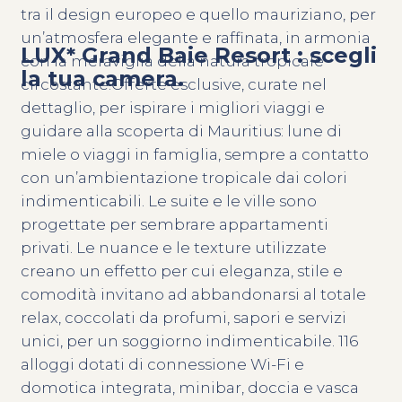
tra il design europeo e quello mauriziano, per
un’atmosfera elegante e raffinata, in armonia
LUX* Grand Baie Resort : scegli
con la meraviglia della natura tropicale
la tua camera.
circostante.Offerte esclusive, curate nel
dettaglio, per ispirare i migliori viaggi e
guidare alla scoperta di Mauritius: lune di
miele o viaggi in famiglia, sempre a contatto
con un’ambientazione tropicale dai colori
indimenticabili. Le suite e le ville sono
progettate per sembrare appartamenti
privati. Le nuance e le texture utilizzate
creano un effetto per cui eleganza, stile e
comodità invitano ad abbandonarsi al totale
relax, coccolati da profumi, sapori e servizi
unici, per un soggiorno indimenticabile. 116
alloggi dotati di connessione Wi-Fi e
domotica integrata, minibar, doccia e vasca