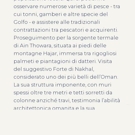
osservare numerose varietà di pesce - tra
cui tonni, gamberi e altre specie del
Golfo - e assistere alle tradizionali
contrattazioni tra pescatori e acquirenti.
Proseguimento per la sorgente termale
di Ain Thowara, situata ai piedi delle
montagne Hajar, immersa tra rigogliosi
palmeti e piantagioni di datteri. Visita
del suggestivo Forte di Nakhal,
considerato uno dei più belli dell’Oman.
La sua struttura imponente, con muri
spessi oltre tre metri e tetti sorretti da
colonne anziché travi, testimonia l’abilità
architettonica omanita e la sua
importanza storica. Pranzo libero. Al
termine delle visite, rientro a Muscat.
Arrivo in città e trasferimento in