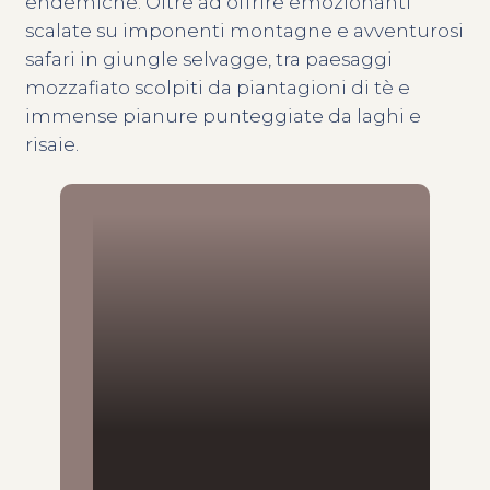
endemiche. Oltre ad offrire emozionanti
scalate su imponenti montagne e avventurosi
safari in giungle selvagge, tra paesaggi
mozzafiato scolpiti da piantagioni di tè e
immense pianure punteggiate da laghi e
risaie.