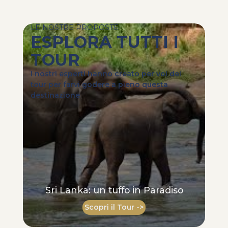
LE NOSTRE PROPOSTE
ESPLORA TUTTI I
TOUR
I nostri esperti hanno creato per voi dei
tour per farvi godere a pieno questa
destinazione
Sri Lanka: un tuffo in Paradiso
Scopri il Tour ->