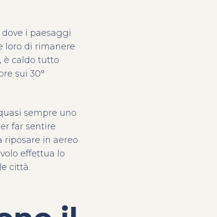
o dove i paesaggi
e loro di rimanere
, è caldo tutto
pre sui 30°
 quasi sempre uno
er far sentire
da riposare in aereo
volo effettua lo
e città.