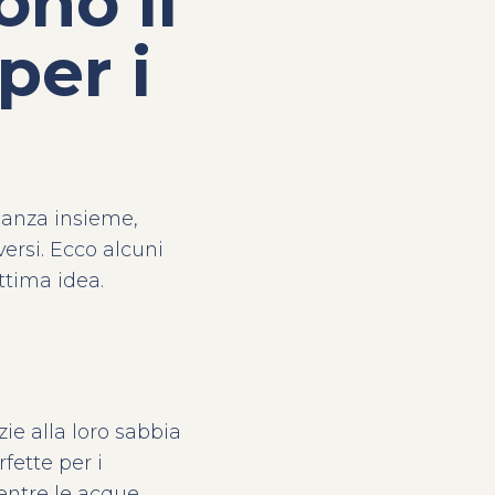
ono il
per i
canza insieme,
versi. Ecco alcuni
ttima idea.
zie alla loro sabbia
fette per i
entre le acque