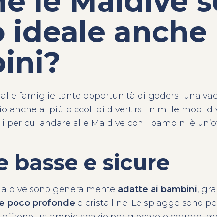
é le Maldive s
 ideale anche 
ini?
 alle famiglie tante opportunità di godersi una va
anche ai più piccoli di divertirsi in mille modi di
li per cui andare alle Maldive con i bambini
è un’o
 basse e sicure
Maldive sono generalmente
adatte ai bambini
, gra
e poco profonde
e cristalline. Le spiagge sono per
offrono un ampio spazio per giocare e correre, m