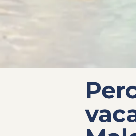
Perc
vaca