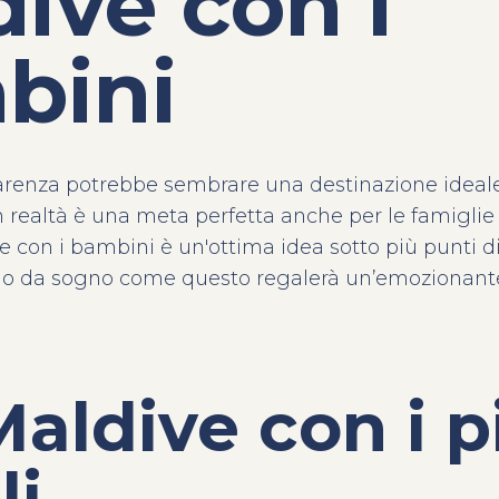
ive con i
bini
arenza potrebbe sembrare una destinazione ideale
n realtà è una meta perfetta anche per le famiglie c
e con i bambini
è un'ottima idea sotto più punti di
go da sogno come questo regalerà un’emozionant
Maldive con i p
li