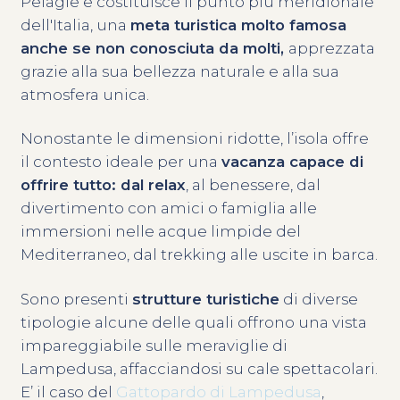
Pelagie e costituisce il punto più meridionale
dell'Italia, una
meta turistica molto famosa
anche se non conosciuta da molti,
apprezzata
grazie alla sua bellezza naturale e alla sua
atmosfera unica.
Nonostante le dimensioni ridotte, l’isola offre
il contesto ideale per una
vacanza capace di
offrire tutto: dal relax
, al benessere, dal
divertimento con amici o famiglia alle
immersioni nelle acque limpide del
Mediterraneo, dal trekking alle uscite in barca.
Sono presenti
strutture turistiche
di diverse
tipologie alcune delle quali offrono una vista
impareggiabile sulle meraviglie di
Lampedusa, affacciandosi su cale spettacolari.
E’ il caso del
Gattopardo di Lampedusa
,